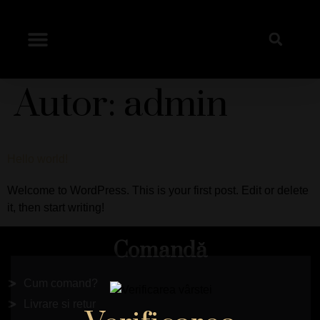
Despre noi
Autor:
admin
Hello world!
Welcome to WordPress. This is your first post. Edit or delete
it, then start writing!
Comandă
Cum comand?
Livrare si retur