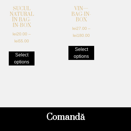
SUCUL
VIN—
NATURAL
BAG-IN-
ÎN BAG-
BOX
IN-BOX
lei
27.00
–
lei
20.00
–
lei
180.00
lei
55.00
Select
Select
options
options
Comandă