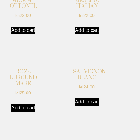
MUSCAT
RIESLING
OTTONEL
ITALIAN
lei
22.00
lei
22.00
Add to cart
Add to cart
ROZE
SAUVIGNON
BURGUND
BLANC
MARE
lei
24.00
lei
25.00
Add to cart
Add to cart