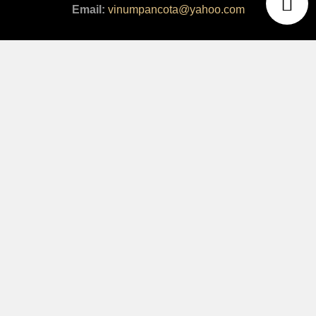
Email:
vinumpancota@yahoo.com
Copyright © 2024 Vinum Pancota S.R.L. Toate drepturile
rezervate.
Creat de Global Marketing – IT
Link-uri utile