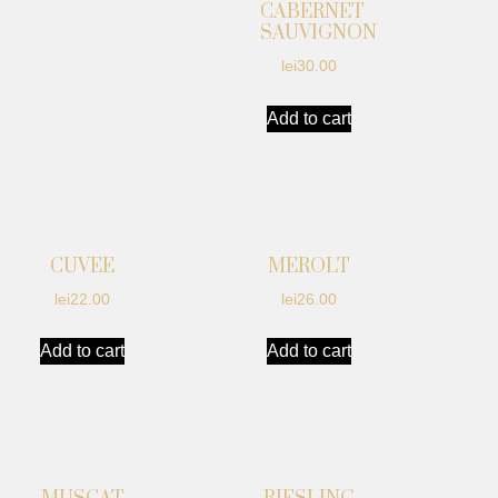
CABERNET
SAUVIGNON
lei
30.00
Add to cart
CUVEE
MEROLT
lei
22.00
lei
26.00
Add to cart
Add to cart